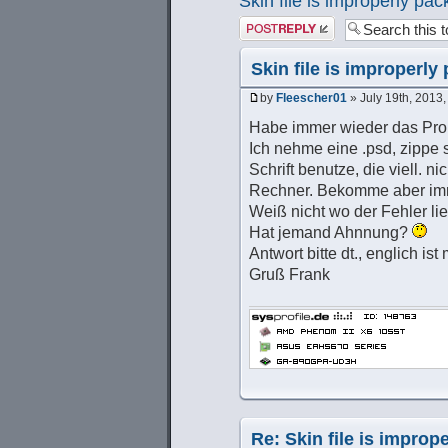
Skin file is improperly pa
Post a reply
Skin file is improperl
by
Fleescher01
» July 19th, 2013
Habe immer wieder das Pro
Ich nehme eine .psd, zippe s
Schrift benutze, die viell. n
Rechner. Bekomme aber imm
Weiß nicht wo der Fehler lie
Hat jemand Ahnnung?
Antwort bitte dt., englich ist
Gruß Frank
Re: Skin file is impro