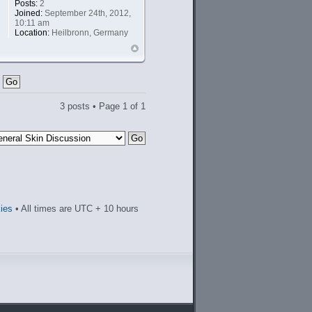
Posts:
2
Joined:
September 24th, 2012,
10:11 am
Location:
Heilbronn, Germany
3 posts • Page
1
of
1
kies
• All times are UTC + 10 hours