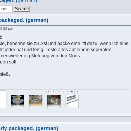
ckaged. (german)
y packaged. (german)
, 5:52 pm
b.
ie, benenne sie zu .xsf und packe eine .ttf dazu, wenn ich eine
icht jeder hat und fertig. Teste alles auf einem seperaten
er wieder o.g Meldung von den Mods.
gen soll.
 mieß.
perly packaged. (german)