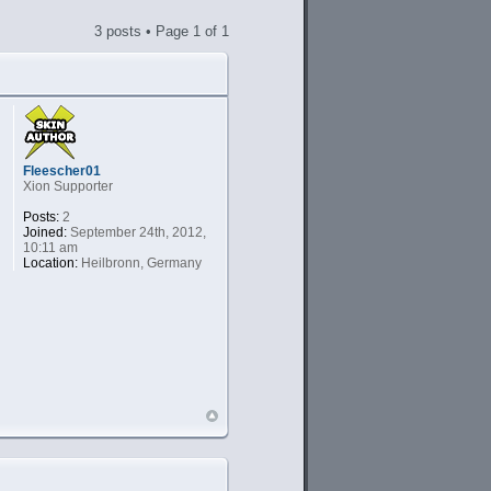
3 posts • Page
1
of
1
Fleescher01
Xion Supporter
Posts:
2
Joined:
September 24th, 2012,
10:11 am
Location:
Heilbronn, Germany