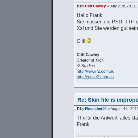
by
Cliff Cawley
» July 21st, 2013,
Hallo Frank,
Sie müssen die PSD, TTF, e
Xsf und Sie werden gut sein
Cliff
Cliff Cawley
Creator of Xion
r2 Studios
http://www.r2.com.au
http://xion.r2.com.au
Re: Skin file is impro
by
Fleescher01
» August 4th, 201
Thx für die Antwort, alles kla
Frank